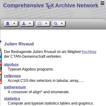
Comprehensive T
X Archive Network
E
Julien Rivaud

Der Beitragende Julien Rivaud ist als Mitglied
frnchfrgg

der CTAN-Gemeinschaft vertreten.


algobox

Typeset Algobox programs.

cellprops

Accept CSS-like selectors in tabular, array,….

gatherenum
A crossover of align* and enumerate.
statistics
Compute and typeset statistics tables and graphics.