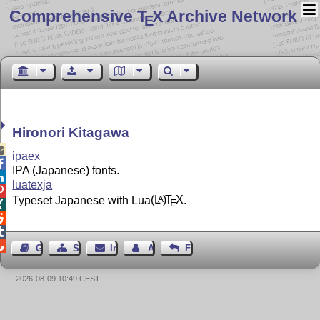
Comprehensive T
X Archive Network
E
Hironori Kitagawa

ipaex

IPA (Japanese) fonts.

luatexja

Typeset Japanese with Lua
(L
)
T
X
.
A
E




Gästebuch
Seiten-Struktur
Impressum
Autor kontaktieren
Feedback
2026-08-09 10:49 CEST