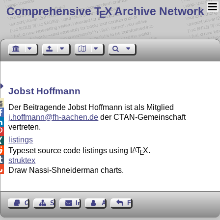
Comprehensive T
X Archive Network
E
Jobst Hoffmann

Der Beitragende Jobst Hoffmann ist als Mitglied

j.hoffmann@fh-aachen.de
der CTAN-Gemeinschaft

vertreten.

listings


Typeset source code listings using
L
T
X
.
A
E

struktex

Draw Nassi-Shneiderman charts.
Gästebuch
Seiten-Struktur
Impressum
Autor kontaktieren
Feedback