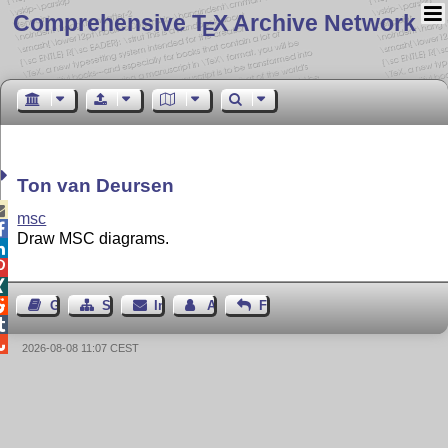
Comprehensive T
X Archive Network
E
Ton van Deursen

msc

Draw MSC diagrams.




Gästebuch
Seiten-Struktur
Impressum
Autor kontaktieren
Feedback


2026-08-08 11:07 CEST