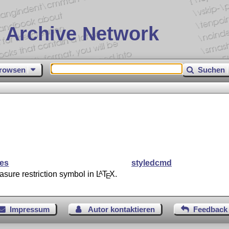
 Archive Network
rowsen
Suchen
es
styledcmd
sure restriction symbol in
L
T
X
.
A
E
Impressum
Autor kontaktieren
Feedback