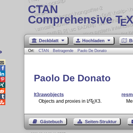
CTAN
Comprehensive T
X
E
Deckblatt
Hochladen
B
Ort:
CTAN
Beitragende
Paolo De Donato



Paolo De Donato



lt3rawobjects
resm

Objects and proxies in
L
T
X
3.
Mea
A

E
Gästebuch
Seiten-Struktur