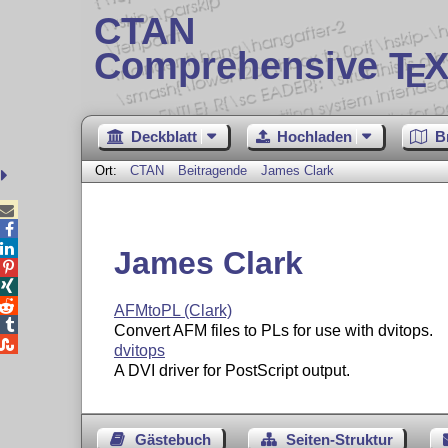
CTAN
Comprehensive T
X
E
Deckblatt
Hochladen
B
Ort:
CTAN
Beitragende
James Clark



James Clark



AFMtoPL (Clark)

Convert AFM files to PLs for use with dvitops.

dvitops
A DVI driver for PostScript output.
Gästebuch
Seiten-Struktur