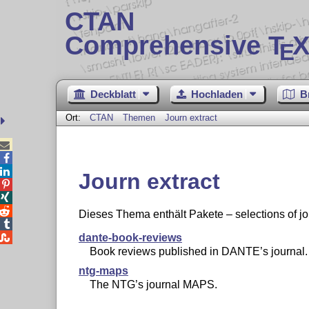
CTAN
Comprehensive T
X
E
Deckblatt
Hochladen
B
Ort:
CTAN
Themen
Journ extract



Journ extract



Dieses Thema enthält Pakete – selections of jou


dante-book-reviews
Book reviews published in DANTE’s journal.
ntg-maps
The NTG’s journal MAPS.