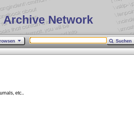
 Archive Network
rowsen
Suchen
rnals, etc..