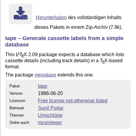
Herunterladen
des vollständigen Inhalts
dieses Pakets in einem Zip-Archiv (7.9k).
tape – Generate cassette labels from a simple
database
This
L
T
X
2.09 package expects a database which lists
A
E
cassette details (including track details) in a
T
X
-based
E
format.
The package
megatape
extends this one.
tape
Paket
1986-06-20
Version
Free license not otherwise listed
Lizenzen
Sunil Podar
Betreuer
Umschläge
Themen
mceinleger
Siehe auch