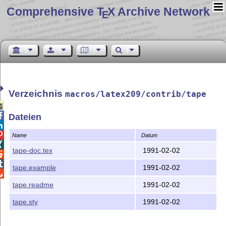
Comprehensive T
X Archive Network
E
Verzeichnis
macros/latex209/contrib/tape


Dateien


Name
Datum

tape-doc.tex
1991-02-02


tape.example
1991-02-02

tape.readme
1991-02-02
tape.sty
1991-02-02