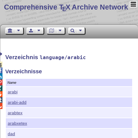
Comprehensive T
X Archive Network
E
Verzeichnis
language/arabic


Verzeichnisse


Name

arabi


arabi-add

arabtex
arabxetex
dad