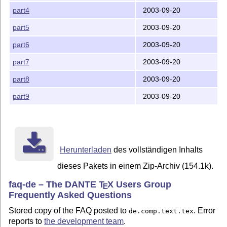
part4
2003-09-20
part5
2003-09-20
part6
2003-09-20
part7
2003-09-20
part8
2003-09-20
part9
2003-09-20
Herunterladen
des vollständigen Inhalts
dieses Pakets in einem Zip-Archiv (154.1k).
faq-de – The DANTE
T
X
Users Group
E
Frequently Asked Questions
Stored copy of the FAQ posted to
. Error
de.comp.text.tex
reports to
the development team
.