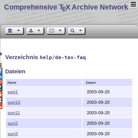
Comprehensive T
X Archive Network
E
Verzeichnis
help/de-tex-faq


Dateien


Name
Datum

part1
2003-09-20


part10
2003-09-20

part11
2003-09-20
part2
2003-09-20
part3
2003-09-20