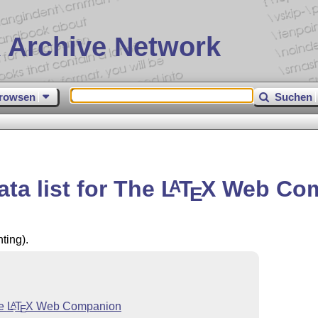
 Archive Network
rowsen
Suchen
ta list for The
L
T
X
Web Com
A
E
ting).
he
L
T
X
Web Companion
A
E