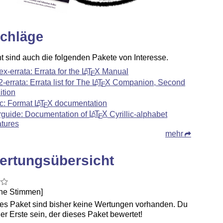
chläge
ht sind auch die folgenden Pakete von Interesse.
tex-errata: Errata for the
L
T
X
Manual
A
E
c2-errata: Errata list for The
L
T
X
Companion, Second
A
E
ition
c: Format
L
T
X
documentation
A
E
rguide: Documentation of
L
T
X
Cyrillic-alphabet
A
E
atures
mehr
ertungsübersicht
ine Stimmen]
ses Paket sind bisher keine Wertungen vorhanden. Du
er Erste sein, der dieses Paket bewertet!