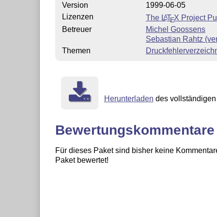
Version
1999-06-05
Lizenzen
The
L
T
X
Project Pu
A
E
Betreuer
Michel Goossens
Sebastian Rahtz (ve
Themen
Druckfehlerverzeich
Herunterladen
des vollständigen 
Bewertungskommentare
Für dieses Paket sind bisher keine Kommentare
Paket bewertet!