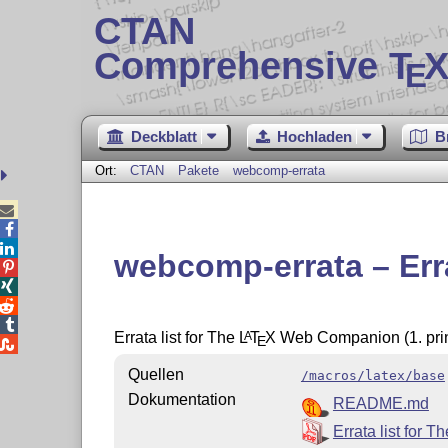
CTAN
Comprehensive T
X
E
Deckblatt
Hochladen
B
Ort:
CTAN
Pakete
webcomp-errata



webcomp-errata – Erra




Errata list for The
L
T
X
Web Companion (1. prin
A
E

Quellen
/macros/latex/base
Dokumentation
README.md
Errata list for T