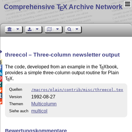
Comprehensive T
X Archive Network
E
threecol – Three-column newsletter output

The code, developed from an example in the
T
X
book,

E
provides a simple three-column output routine for Plain

T
X
.

E

Quellen
/macros/plain/contrib/misc/threecol.tex


1992-08-27
Version

Multicolumn
Themen
multicol
Siehe auch
Bewertungskommentare