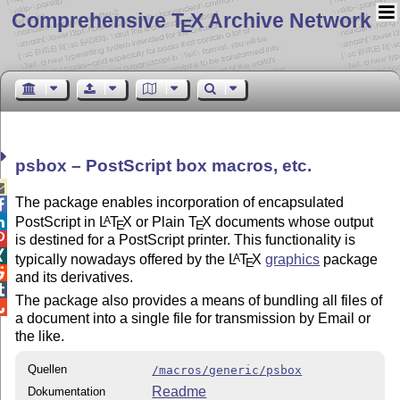
Comprehensive T
X Archive Network
E
psbox – PostScript box macros, etc.

The package enables incorporation of encapsulated

PostScript in
L
T
X
or Plain
T
X
documents whose output
A

E
E

is destined for a PostScript printer. This functionality is

typically nowadays offered by the
L
T
X
graphics
package
A
E

and its derivatives.

The package also provides a means of bundling all files of

a document into a single file for transmission by Email or
the like.
Quellen
/macros/generic/psbox
Readme
Dokumentation