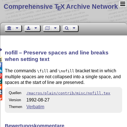
Comprehensive T
X Archive Network
E
nofill – Preserve spaces and line breaks
when setting text



The commands
and
bracket text in which
\fill
\nofill

multiple spaces are not collapsed into a single space, and

spaces at the start of line are preserved.


Quellen
/macros/plain/contrib/misc/nofill.tex

1992-08-27
Version
Verbatim
Themen
Bewertungskommentare