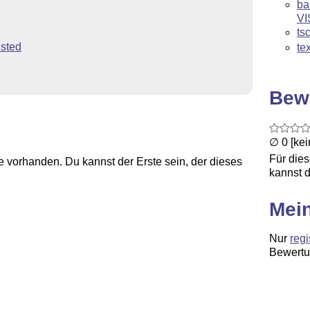
ba
VI
ts
isted
te
Bew
∅ 0 [ke
Für die
 vorhanden. Du kannst der Erste sein, der dieses
kannst d
Mei
Nur
regi
Bewertu