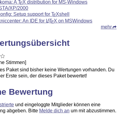
koma: A
T
X
distribution for MS-Windows
E
STA/XP/2000
config: Setup support for
T
X
shell
E
xniccenter: An IDE for
L
T
X
on MSWindows
A
E
mehr
ertungsübersicht
ine Stimmen]
ses Paket sind bisher keine Wertungen vorhanden. Du
er Erste sein, der dieses Paket bewertet!
ne Bewertung
strierte
und eingeloggte Mitglieder können eine
ng abgeben. Bitte
Melde dich an
um mit abzustimmen.