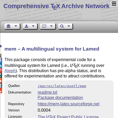
Comprehensive T
X Archive Network
E
mem – A multilingual system for Lamed

This package consists of experimental code for a

multilingual system for Lamed (i.e.,
L
T
X
running over
A

E

Aleph
). This distribution has pre-alpha status, and is

offered for experimentation and to attract contributions.


Quellen
/macros/latex/exptl/mem

readme.txt
Dokumentation
Package documentation
https://mem-latex.sourceforge.net
Repository
0.0004
Version
Lizenzen
The
L
T
X
Project Public License
A