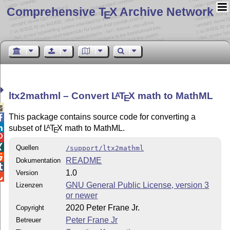
Comprehensive T
X Archive Network
E
ltx2mathml – Convert
L
T
X
math to MathML
A
E

This package contains source code for converting a


subset of
L
T
X
math to MathML.
A
E


Quellen
/support/ltx2mathml

README
Dokumentation

1.0
Version

GNU General Public License, version 3
Lizenzen
or newer
2020 Peter Frane Jr.
Copyright
Peter Frane Jr
Betreuer