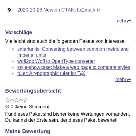
2020-10-23 New on CTAN: ltx2mathml
mehr
Vorschläge
Vielleicht sind auch die folgenden Pakete von Interesse.
smartunits: Converting between common metric and
Imperial units
woff2ot: Woff to OpenType converter
style-showcase: Make a web page to compare styles
ruler: A typographic ruler for
T
X
E
mehr
Bewertungsübersicht
∅ 0 [keine Stimmen]
Für dieses Paket sind bisher keine Wertungen vorhanden.
Du kannst der Erste sein, der dieses Paket bewertet!
Meine Bewertung