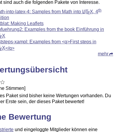
ht sind auch die folgenden Pakete von Interesse.
th
th-into-latex-4: Samples from Math into
L
T
X
, 4
A
E
ition
ltblat: Making Leaflets
nfuehrung2: Examples from the book Einführung in
T
X
E
rststeps-xampl: Examples from <q>First steps in
T
X
</q>
E
mehr
ertungsübersicht
ine Stimmen]
ses Paket sind bisher keine Wertungen vorhanden. Du
er Erste sein, der dieses Paket bewertet!
ne Bewertung
strierte
und eingeloggte Mitglieder können eine