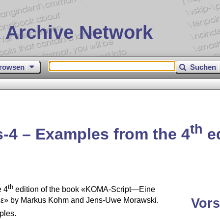
 Archive Network
rowsen
Suchen
th
-4 – Examples from the 4
ed
th
e 4
edition of the book «KOMA-Script—Eine
Vors
ε
» by Markus Kohm and Jens-Uwe Morawski.
ples.