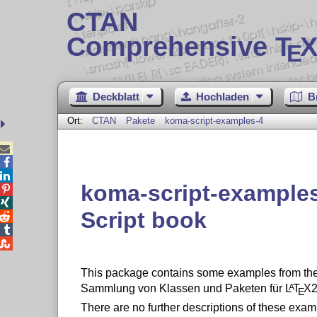
CTAN
Comprehensive T
X
E
Deckblatt
Hochladen
B
Ort:
CTAN
Pakete
koma-script-examples-4



koma-script-examples


Script book



This package contains some examples from th
Sammlung von Klassen und Paketen für
L
T
X2
A
E
There are no further descriptions of these exam