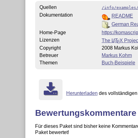
Quellen
/info/examples
Dokumentation
README
German R
Home-Page
https://komascrip
Lizenzen
The
L
T
X
Projec
A
E
Copyright
2008 Markus K
Betreuer
Markus Kohm
Themen
Buch-Beispiele
Herunterladen
des vollständigen 
Bewertungskommentare
Für dieses Paket sind bisher keine Kommentare
Paket bewertet!