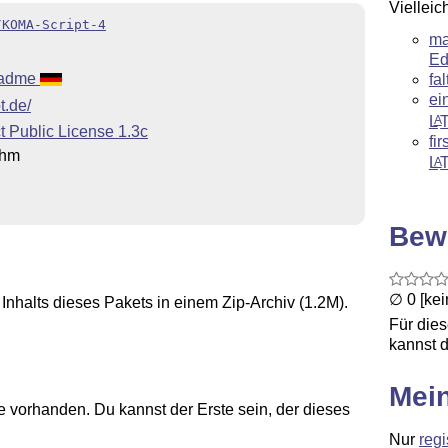
Vielleic
/KOMA-Script-4
ma
Ed
eadme
fa
ei
t.de/
L
A
t Public License 1.3c
fi
ohm
L
A
Bew
∅ 0 [ke
Inhalts dieses Pakets in einem Zip-Archiv (1.2M).
Für die
kannst d
Mei
 vorhanden. Du kannst der Erste sein, der dieses
Nur
regi