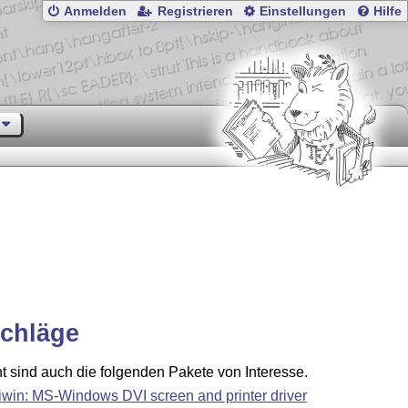
Anmelden
Registrieren
Einstellungen
Hilfe
chläge
ht sind auch die folgenden Pakete von Interesse.
iwin: MS-Windows DVI screen and printer driver