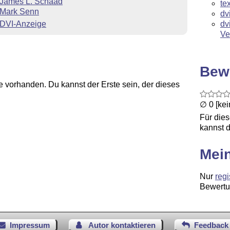
James L. Schaad
te
Mark Senn
dv
DVI-Anzeige
dv
Ve
Bew
 vorhanden. Du kannst der Erste sein, der dieses
∅ 0 [ke
Für die
kannst d
Mei
Nur
regi
Bewertu
Impressum
Autor kontaktieren
Feedback