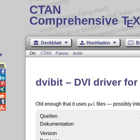
CTAN
Comprehensive T
X
E
Deckblatt
Hochladen
B
Ort:
CTAN
Pakete
dvibit



dvibit – DVI driver fo




Old enough that it uses
files — possibly inte
pxl

Quellen
Dokumentation
Version