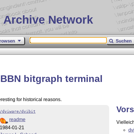
 Archive Network
rowsen
Suchen
r BBN bitgraph terminal
resting for historical reasons.
Vors
/dviware/dvibit
readme
Vielleic
1984-01-21
dv