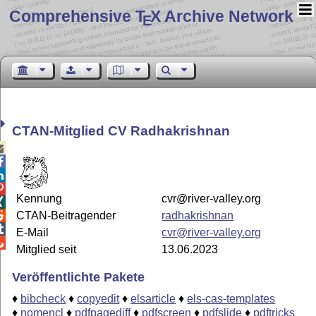
Comprehensive T
X Archive Network
E
CTAN-Mitglied CV Radhakrishnan




Kennung
cvr@river-valley.org

CTAN-Beitragender
radhakrishnan


E-Mail
cvr@river-valley.org

Mitglied seit
13.06.2023
Veröffentlichte Pakete
♦
bibcheck
♦
copyedit
♦
elsarticle
♦
els-cas-templates
♦
nomencl
♦
pdfpagediff
♦
pdfscreen
♦
pdfslide
♦
pdftricks