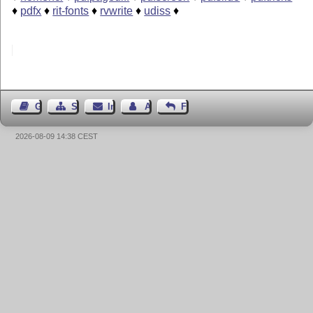
♦
pdfx
♦
rit-fonts
♦
rvwrite
♦
udiss
♦
Gästebuch
Seiten-Struktur
Impressum
Autor kontaktieren
Feedback
2026-08-09 14:38 CEST