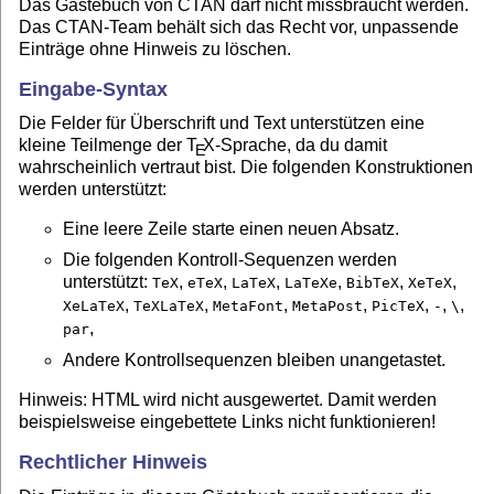
Das Gästebuch von CTAN darf nicht missbraucht werden.
Das CTAN-Team behält sich das Recht vor, unpassende
Einträge ohne Hinweis zu löschen.
Eingabe-Syntax
Die Felder für Überschrift und Text unterstützen eine
kleine Teilmenge der
T
X
-Sprache, da du damit
E
wahrscheinlich vertraut bist. Die folgenden Konstruktionen
werden unterstützt:
Eine leere Zeile starte einen neuen Absatz.
Die folgenden Kontroll-Sequenzen werden
unterstützt:
,
,
,
,
,
,
TeX
eTeX
LaTeX
LaTeXe
BibTeX
XeTeX
,
,
,
,
,
,
,
XeLaTeX
TeXLaTeX
MetaFont
MetaPost
PicTeX
-
\
,
par
Andere Kontrollsequenzen bleiben unangetastet.
Hinweis: HTML wird nicht ausgewertet. Damit werden
beispielsweise eingebettete Links nicht funktionieren!
Rechtlicher Hinweis