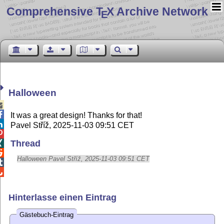
Comprehensive T
X Archive Network
E
Halloween


It was a great design! Thanks for that!

Pavel Stříž, 2025-11-03 09:51 CET

Thread


Halloween Pavel Stříž, 2025-11-03 09:51 CET


Hinterlasse einen Eintrag
Gästebuch-Eintrag