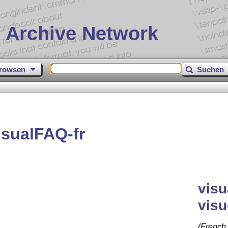
 Archive Network
rowsen
Suchen
sualFAQ-fr
visu
visu
(French 