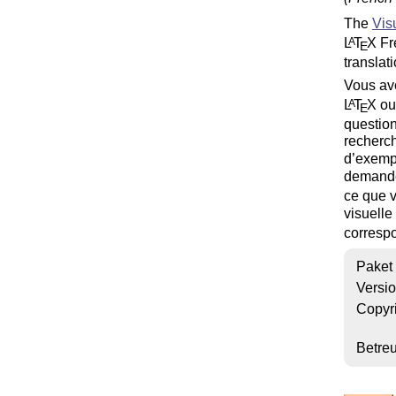
The
Vis
L
T
X
Fre
A
E
translati
Vous ave
L
T
X
ou
A
E
questio
recherch
d’exemp
demandée
ce que v
visuelle
corresp
Paket
Versi
Copyr
Betre