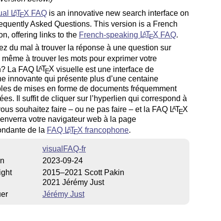
ual
L
T
X
FAQ
is an innovative new search interface on
A
E
quently Asked Questions. This version is a French
on, offering links to the
French-speaking
L
T
X
FAQ
.
A
E
z du mal à trouver la réponse à une question sur
 même à trouver les mots pour exprimer votre
n? La FAQ
L
T
X
visuelle est une interface de
A
E
e innovante qui présente plus d’une centaine
les de mises en forme de documents fréquemment
s. Il suffit de cliquer sur l’hyperlien qui correspond à
ous souhaitez faire – ou ne pas faire – et la FAQ
L
T
X
A
E
 enverra votre navigateur web à la page
ondante de la
FAQ
L
T
X
francophone
.
A
E
visualFAQ-fr
on
2023-09-24
ight
2015–2021 Scott Pakin
2021 Jérémy Just
uer
Jérémy Just