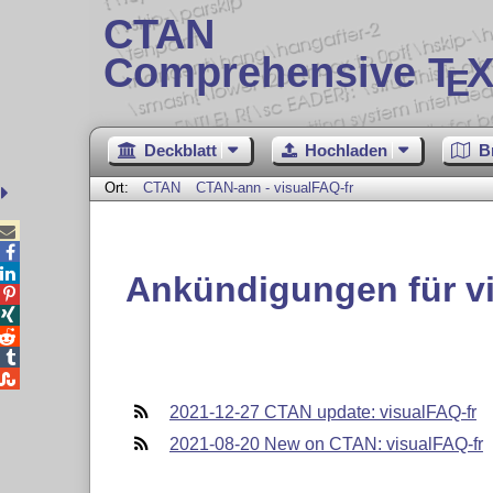
CTAN
Comprehensive T
X
E
Deckblatt
Hochladen
B
Ort:
CTAN
CTAN-ann - visualFAQ-fr



Ankündigungen für vi





2021-12-27 CTAN update: visualFAQ-fr
2021-08-20 New on CTAN: visualFAQ-fr