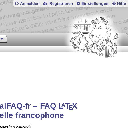
Anmelden
Registrieren
Einstellungen
Hilfe
alFAQ-fr – FAQ
L
T
X
A
E
elle francophone
version below.)