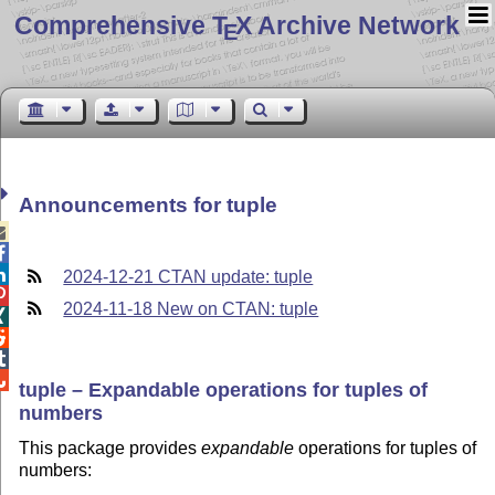
Comprehensive T
X Archive Network
E
Announcements for tuple



2024-12-21 CTAN update: tuple

2024-11-18 New on CTAN: tuple




tuple – Expandable operations for tuples of
numbers
This package provides
expandable
operations for tuples of
numbers: