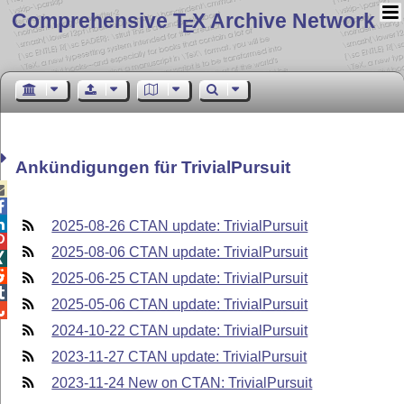
Comprehensive T
X Archive Network
E
Ankündigungen für TrivialPursuit



2025-08-26 CTAN update: TrivialPursuit

2025-08-06 CTAN update: TrivialPursuit


2025-06-25 CTAN update: TrivialPursuit

2025-05-06 CTAN update: TrivialPursuit

2024-10-22 CTAN update: TrivialPursuit
2023-11-27 CTAN update: TrivialPursuit
2023-11-24 New on CTAN: TrivialPursuit