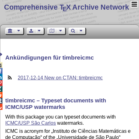
Comprehensive T
X Archive Network
E
Ankündigungen für timbreicmc



2017-12-14 New on CTAN: timbreicmc



timbreicmc – Typeset documents with

ICMC/USP watermarks

With this package you can typeset documents with
ICMC/USP São Carlos
watermarks.
ICMC is acronym for
Instituto de Ciências Matemáticas e
de Computação
of the
Universidade de São Paulo