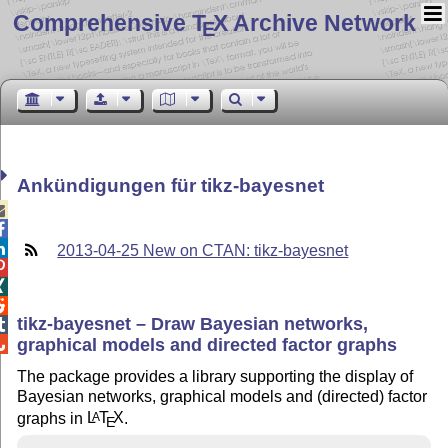
Comprehensive T
X Archive Network
E
Ankündigungen für tikz-bayesnet



2013-04-25 New on CTAN: tikz-bayesnet



tikz-bayesnet – Draw Bayesian networks,

graphical models and directed factor graphs

The package provides a library supporting the display of
Bayesian networks, graphical models and (directed) factor
graphs in
L
T
X
.
A
E