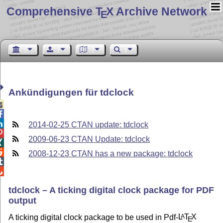
Comprehensive T
X Archive Network
E
Ankündigungen für tdclock



2014-02-25 CTAN update: tdclock

2009-06-23 CTAN Update: tdclock


2008-12-23 CTAN has a new package: tdclock


tdclock – A ticking digital clock package for PDF
output
A ticking digital clock package to be used in Pdf-
L
T
X
A
E