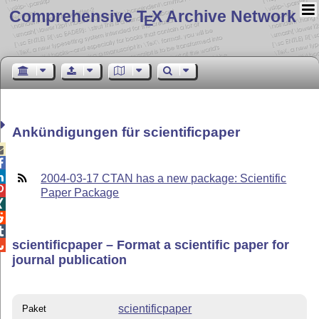
Comprehensive T
X Archive Network
E
Ankündigungen für scientificpaper



2004-03-17 CTAN has a new package: Scientific

Paper Package



scientificpaper – Format a scientific paper for

journal publication
scientificpaper
Paket