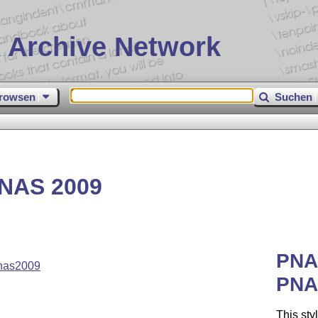
 Archive Network
rowsen
Suchen
PNAS 2009
PNA
nas2009
PNAS
This sty