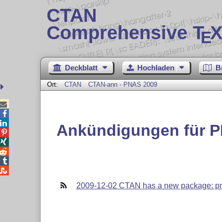
CTAN
Comprehensive T
X
E
Deckblatt
Hochladen
B
Ort:
CTAN
CTAN-ann - PNAS 2009



Ankündigungen für 





2009-12-02 CTAN has a new package: p