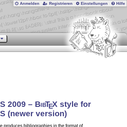
Anmelden
Registrieren
Einstellungen
Hilfe
S 2009 –
Bib
T
X
style for
E
 (newer version)
le produces bibliographies in the format of