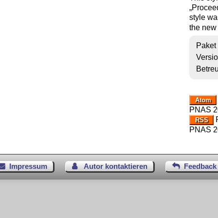
Proceed
style wa
the new 
Paket
Versi
Betre
Atom
PNAS 2
R
RSS
PNAS 2
Impressum
Autor kontaktieren
Feedback