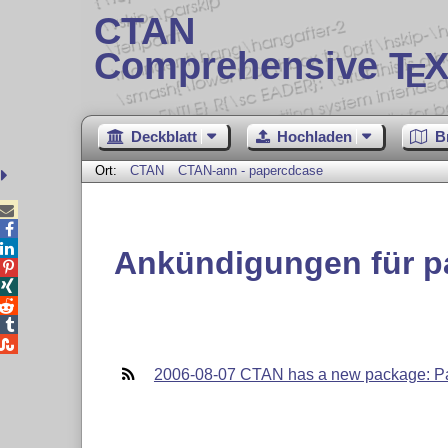
CTAN
Comprehensive T
X
E
Deckblatt
Hochladen
B
Ort:
CTAN
CTAN-ann - papercdcase



Ankündigungen für p





2006-08-07 CTAN has a new package: 