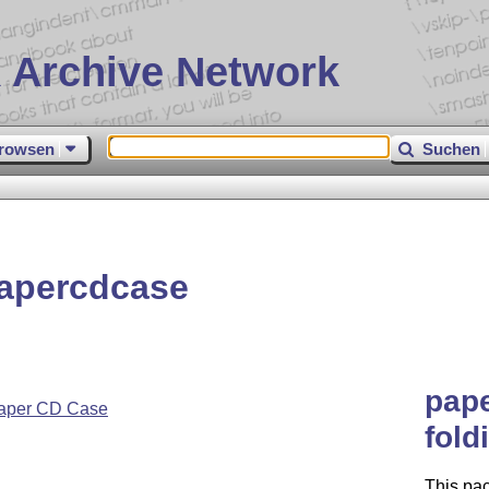
 Archive Network
rowsen
Suchen
apercdcase
pape
Paper CD Case
fold
This pa