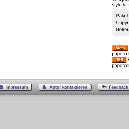
style fo
Paket
Copyr
Betre
Atom
papercd
R
RSS
papercd
Impressum
Autor kontaktieren
Feedback