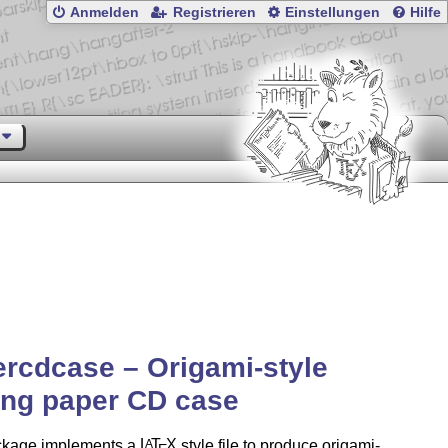
Anmelden
Registrieren
Einstellungen
Hilfe
rcdcase – Origami-style
ing paper CD case
ckage implements a
L
T
X
style file to produce origami-
A