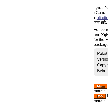
लुआ-लाटेक
वरील मराठ
व
blindte
जात आहे.
For conv
and
X
L
E
for the 
packag
Paket
Versi
Copyr
Betre
Atom
marathi.
R
RSS
marathi.