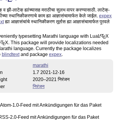
् व झी-लाटेक् ह्यांच्यासह मराठीचा सुलभ वापर करण्यासाठी. लाटेक्-
ीच्या स्थानिकीकरणाचे काम ह्या आज्ञासंचामार्फत केले जाईल.
expex
xt
ह्या आज्ञासंचांचे स्थानिकीकरण तूर्तास ह्या आज्ञासंचामार्फत पुरवले
eniently typesetting Marathi language with Lua
L
T
X
A
E
T
X
. This package will provide localizations needed
A
E
Marathi language. Currently the package localizes
e
blindtext
and package
expex
.
marathi
on
1.7 2021-12-16
ight
2020–2021 निरंजन
uer
निरंजन
Atom-1.0-Feed mit Ankündigungen für das Paket
SS-2.0-Feed mit Ankündigungen für das Paket