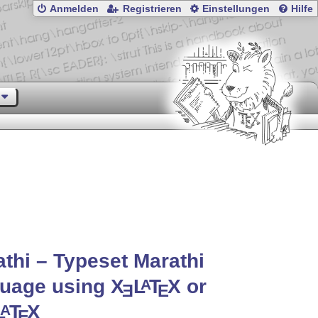
Anmelden
Registrieren
Einstellungen
Hilfe
thi – Typeset Marathi
guage using
X
L
T
X
or
A
E
E
L
T
X
A
E