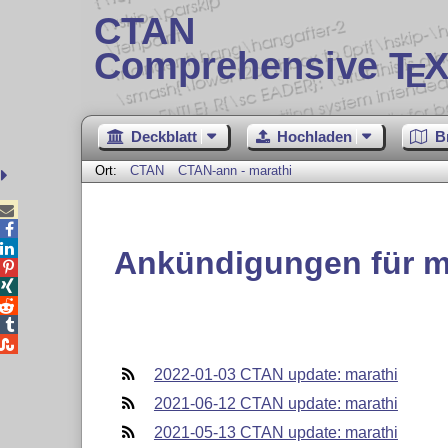
CTAN
Comprehensive T
X
E
Deckblatt
Hochladen
B
Ort:
CTAN
CTAN-ann - marathi



Ankündigungen für m





2022-01-03 CTAN update: marathi
2021-06-12 CTAN update: marathi
2021-05-13 CTAN update: marathi