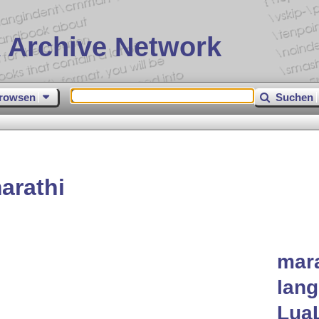
 Archive Network
rowsen
Suchen
arathi
mara
lan
Lua