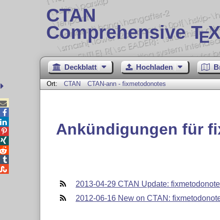
CTAN
Comprehensive T
X
E
Deckblatt
Hochladen
B
Ort:
CTAN
CTAN-ann - fixmetodonotes



Ankündigungen für f





2013-04-29 CTAN Update: fixmetodonot
2012-06-16 New on CTAN: fixmetodonot