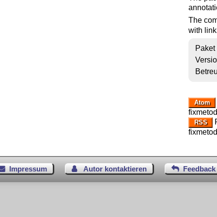
annotati
The co
with lin
Paket
Versi
Betre
Atom
fixmeto
R
RSS
fixmeto
Impressum
Autor kontaktieren
Feedback