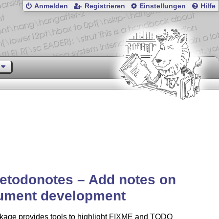
Anmelden
Registrieren
Einstellungen
Hilfe
etodonotes – Add notes on
ument development
kage provides tools to highlight FIXME and TODO