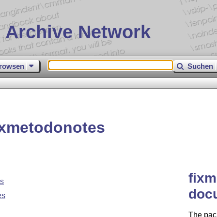
 Archive Network
rowsen
Suchen
ixmetodonotes
fixm
es
doc
es
The pac