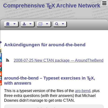
Comprehensive T
X Archive Network
E
Ankündigungen für around-the-bend



2008-07-25 New CTAN package --- AroundTheBend



around-the-bend – Typeset exercises in
T
X
,

E
with answers

This is a typeset version of the files of the
aro-bend
, plus
three extra questions (with their answers) that Michael
Downes didn't manage to get onto CTAN.