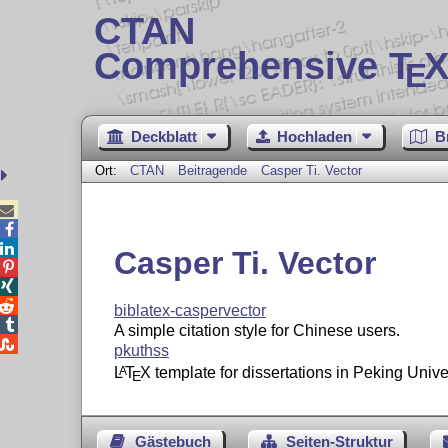
CTAN
Comprehensive T
X
E
Deckblatt
Hochladen
B
Ort:
CTAN
Beitragende
Casper Ti. Vector



Casper Ti. Vector



biblatex-caspervector

A simple citation style for Chinese users.

pkuthss
L
T
X
template for dissertations in Peking Univer
A
E
Gästebuch
Seiten-Struktur