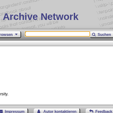
 Archive Network
rowsen
Suchen
sity.
Impressum
Autor kontaktieren
Feedback