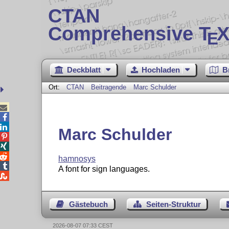
CTAN
Comprehensive T
X
E
Deckblatt
Hochladen
B
Ort:
CTAN
Beitragende
Marc Schulder



Marc Schulder



hamnosys

A font for sign languages.

Gästebuch
Seiten-Struktur
2026-08-07 07:33 CEST