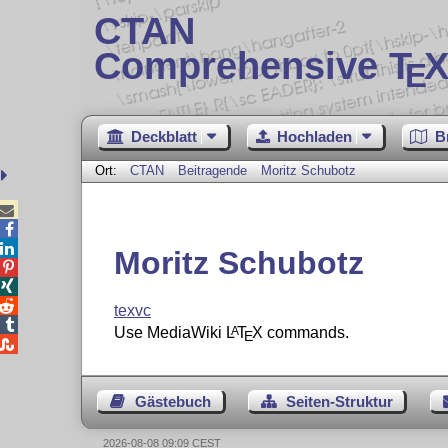
CTAN
Comprehensive T
X
E
Deckblatt
Hochladen
B
Ort:
CTAN
Beitragende
Moritz Schubotz



Moritz Schubotz



texvc

Use MediaWiki
L
T
X
commands.
A
E

Gästebuch
Seiten-Struktur
2026-08-08 09:09 CEST