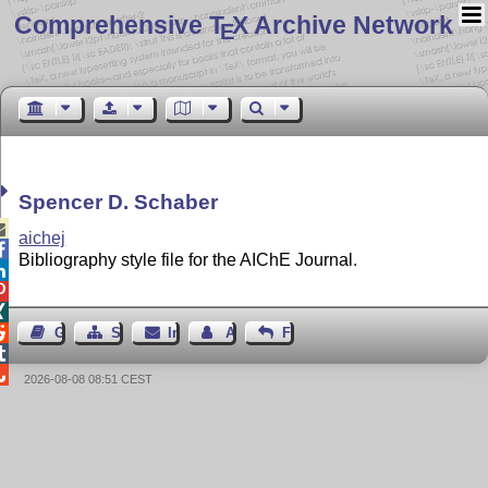
Comprehensive T
X Archive Network
E
Spencer D. Schaber

aichej

Bibliography style file for the AIChE Journal.




Gästebuch
Seiten-Struktur
Impressum
Autor kontaktieren
Feedback


2026-08-08 08:51 CEST