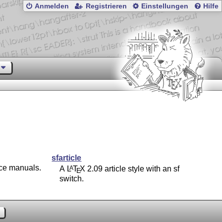
Anmelden
Registrieren
Einstellungen
Hilfe
sfarticle
nce manuals.
A
L
T
X
2.09 article style with an sf
A
E
switch.