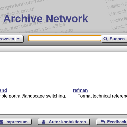
 Archive Network
rowsen
Suchen
land
refman
ple portrait/landscape switching.
Format technical refere
Impressum
Autor kontaktieren
Feedback