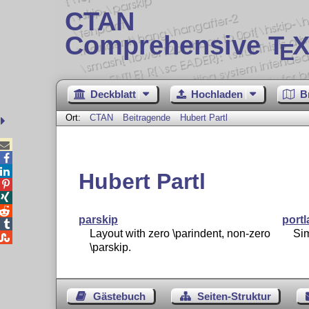
CTAN
Comprehensive T
X
E
Deckblatt
Hochladen
B
Ort:
CTAN
Beitragende
Hubert Partl



Hubert Partl



parskip
port

Layout with zero \parindent, non-zero
Sim

\parskip.
Gästebuch
Seiten-Struktur