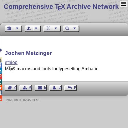
Comprehensive T
X Archive Network
E
Jochen Metzinger

ethiop

L
T
X
macros and fonts for typesetting Amharic.
A
E




Gästebuch
Seiten-Struktur
Impressum
Autor kontaktieren
Feedback


2026-08-09 02:45 CEST