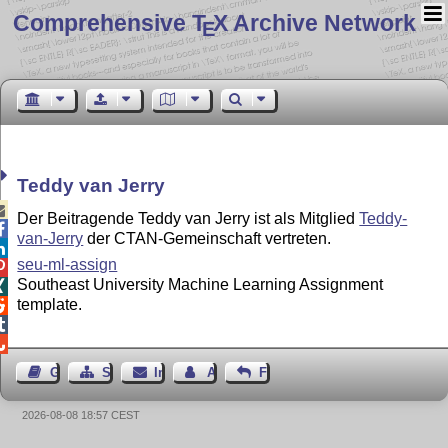
Comprehensive T
X Archive Network
E
Teddy van Jerry

Der Beitragende Teddy van Jerry ist als Mitglied
Teddy-

van-Jerry
der CTAN-Gemeinschaft vertreten.

seu-ml-assign

Southeast University Machine Learning Assignment

template.



Gästebuch
Seiten-Struktur
Impressum
Autor kontaktieren
Feedback
2026-08-08 18:57 CEST