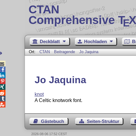
CTAN
Comprehensive T
X
E
Deckblatt
Hochladen
B
Ort:
CTAN
Beitragende
Jo Jaquina



Jo Jaquina



knot

A Celtic knotwork font.

Gästebuch
Seiten-Struktur
2026-08-06 17:52 CEST