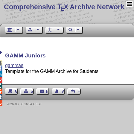
Comprehensive T
X Archive Network
E
GAMM Juniors

gammas

Template for the GAMM Archive for Students.




Gästebuch
Seiten-Struktur
Impressum
Autor kontaktieren
Feedback


2026-08-06 16:54 CEST