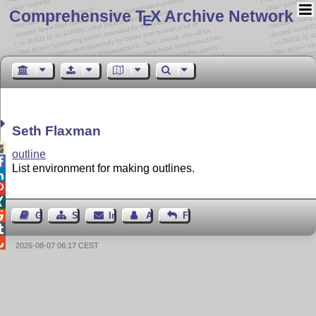
Comprehensive T
X Archive Network
E
Seth Flaxman

outline

List environment for making outlines.




Gästebuch
Seiten-Struktur
Impressum
Autor kontaktieren
Feedback


2026-08-07 06:17 CEST