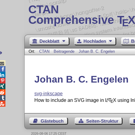
CTAN
Comprehensive T
X
E
Deckblatt
Hochladen
B
Ort:
CTAN
Beitragende
Johan B. C. Engelen



Johan B. C. Engelen



svg-inkscape

How to include an SVG image in
L
T
X
using In
A
E

Gästebuch
Seiten-Struktur
2026-08-06 17:25 CEST