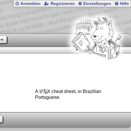
Anmelden
Registrieren
Einstellungen
Hilfe
A
L
T
X
cheat sheet, in Brazilian
A
E
Portuguese.