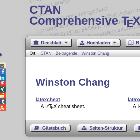
CTAN
Comprehensive T
X
E
Deckblatt
Hochladen
B
Ort:
CTAN
Beitragende
Winston Chang



Winston Chang



latexcheat
late

A
L
T
X
cheat sheet.
A
A

E
Gästebuch
Seiten-Struktur