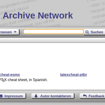
 Archive Network
rowsen
Suchen
xcheat-esmx
latexcheat-ptbr
L
T
X
cheat sheet, in Spanish.
A
E
Impressum
Autor kontaktieren
Feedback