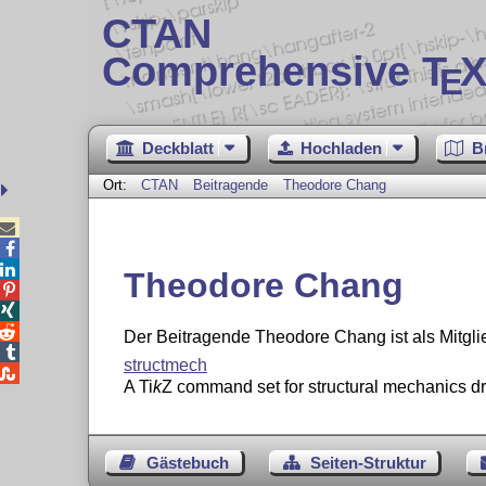
CTAN
Comprehensive T
X
E
Deckblatt
Hochladen
B
Ort:
CTAN
Beitragende
Theodore Chang



Theodore Chang



Der Beitragende Theodore Chang ist als Mitgl

structmech

A
Ti
k
Z
command set for structural mechanics d
Gästebuch
Seiten-Struktur