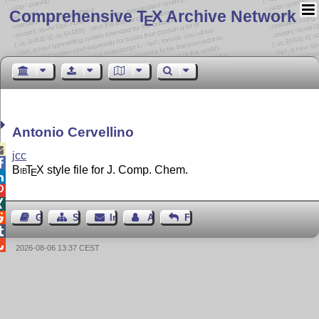
Comprehensive T
X Archive Network
E
Antonio Cervellino

jcc

Bib
T
X
style file for J. Comp. Chem.
E




Gästebuch
Seiten-Struktur
Impressum
Autor kontaktieren
Feedback


2026-08-06 13:37 CEST