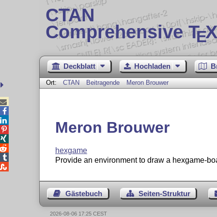
CTAN
Comprehensive T
X
E
Deckblatt
Hochladen
B
Ort:
CTAN
Beitragende
Meron Brouwer



Meron Brouwer



hexgame

Provide an environment to draw a hexgame-bo

Gästebuch
Seiten-Struktur
2026-08-06 17:25 CEST