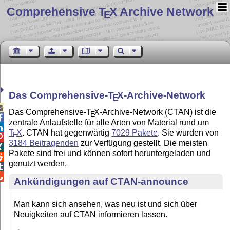
Comprehensive T
X Archive Network
E
Das Comprehensive-
T
X
-Archive-Network
E

Das Comprehensive-
T
X
-Archive-Network (CTAN) ist die
E

zentrale Anlaufstelle für alle Arten von Material rund um

T
X
. CTAN hat gegenwärtig
7029 Pakete
. Sie wurden von
E

3184 Beitragenden
zur Verfügung gestellt. Die meisten

Pakete sind frei und können sofort heruntergeladen und

genutzt werden.


Ankündigungen auf CTAN-announce
Man kann sich ansehen, was neu ist und sich über
Neuigkeiten auf CTAN informieren lassen.