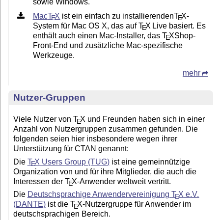
sowie Windows.
Mac
T
X
ist ein einfach zu installierenden
T
X
-
E
E
System für Mac OS X, das auf
T
X
Live basiert. Es
E
enthält auch einen Mac-Installer, das
T
X
Shop-
E
Front-End und zusätzliche Mac-spezifische
Werkzeuge.
mehr
Nutzer-Gruppen
Viele Nutzer von
T
X
und Freunden haben sich in einer
E
Anzahl von Nutzergruppen zusammen gefunden. Die
folgenden seien hier insbesondere wegen ihrer
Unterstützung für CTAN genannt:
Die
T
X
Users Group (TUG)
ist eine gemeinnützige
E
Organization von und für ihre Mitglieder, die auch die
Interessen der
T
X
-Anwender weltweit vertritt.
E
Die
Deutschsprachige Anwendervereinigung
T
X
e.V.
E
(DANTE)
ist die
T
X
-Nutzergruppe für Anwender im
E
deutschsprachigen Bereich.