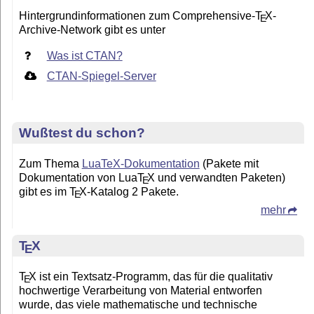
Hintergrundinformationen zum Comprehensive-
T
X
-
E
Archive-Network gibt es unter
Was ist CTAN?
CTAN-Spiegel-Server
Wußtest du schon?
Zum Thema
LuaTeX-Dokumentation
(Pakete mit
Dokumentation von Lua
T
X
und verwandten Paketen)
E
gibt es im
T
X
-Katalog 2 Pakete.
E
mehr
T
X
E
T
X
ist ein Textsatz-Programm, das für die qualitativ
E
hochwertige Verarbeitung von Material entworfen
wurde, das viele mathematische und technische