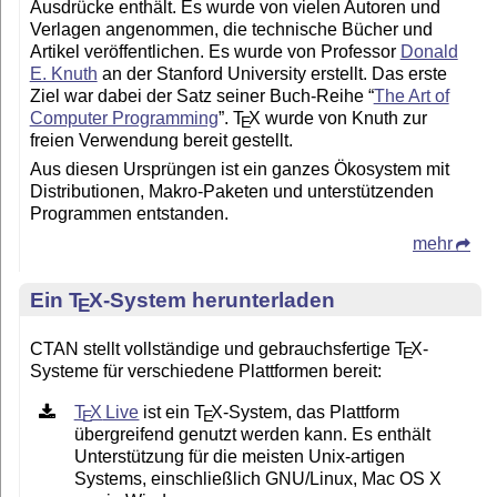
Ausdrücke enthält. Es wurde von vielen Autoren und
Verlagen angenommen, die technische Bücher und
Artikel veröffentlichen. Es wurde von Professor
Donald
E. Knuth
an der Stanford University erstellt. Das erste
Ziel war dabei der Satz seiner Buch-Reihe “
The Art of
Computer Programming
”.
T
X
wurde von Knuth zur
E
freien Verwendung bereit gestellt.
Aus diesen Ursprüngen ist ein ganzes Ökosystem mit
Distributionen, Makro-Paketen und unterstützenden
Programmen entstanden.
mehr
Ein
T
X
-System herunterladen
E
CTAN stellt vollständige und gebrauchsfertige
T
X
-
E
Systeme für verschiedene Plattformen bereit:
T
X
Live
ist ein
T
X
-System, das Plattform
E
E
übergreifend genutzt werden kann. Es enthält
Unterstützung für die meisten Unix-artigen
Systems, einschließlich GNU/Linux, Mac OS X