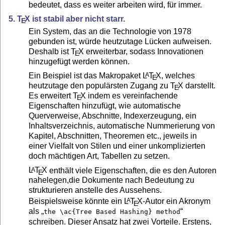
bedeutet, dass es weiter arbeiten wird, für immer.
5.
T
X
ist stabil aber nicht starr.
E
Ein System, das an die Technologie von 1978
gebunden ist, würde heutzutage Lücken aufweisen.
Deshalb ist
T
X
erweiterbar, sodass Innovationen
E
hinzugefügt werden können.
Ein Beispiel ist das Makropaket
L
T
X
, welches
A
E
heutzutage den populärsten Zugang zu
T
X
darstellt.
E
Es erweitert
T
X
indem es vereinfachende
E
Eigenschaften hinzufügt, wie automatische
Querverweise, Abschnitte, Indexerzeugung, ein
Inhaltsverzeichnis, automatische Nummerierung von
Kapitel, Abschnitten, Theoremen etc., jeweils in
einer Vielfalt von Stilen und einer unkomplizierten
doch mächtigen Art, Tabellen zu setzen.
L
T
X
enthält viele Eigenschaften, die es den Autoren
A
E
nahelegen,die Dokumente nach Bedeutung zu
strukturieren anstelle des Aussehens.
Beispielsweise könnte ein
L
T
X
-Autor ein Akronym
A
E
als „
“
the \ac{Tree Based Hashing} method
schreiben. Dieser Ansatz hat zwei Vorteile. Erstens,