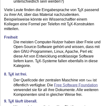
unterschiedlich sein werden?)
Viele Leute finden die Eingabesprache von
T
X
passend
E
zu ihrer Art, über das Material nachzudenken.
Beispielsweise könnte ein Wissenschaftler einem
Kollegen eine Formel per Telefon mit
T
X
-Konstrukten
E
mitteilen.
Freiheit
Die meisten Computer-Nutzer haben über Freie und
Open-Source-Software gehört und wissen, dass mit
den GNU-Programmen, Linux, Apache, Perl etc
diese Art von Entwicklung erstklassige Software
liefern kann.
T
X
-Systeme fallen ebenfalls in diese
E
Kategorie.
8.
T
X
ist frei.
E
Der Quellcode der zentralen Maschine von
ist
tex
öffentlich verfügbar. Die
Free Software Foundation
verwendet sie für all ihre Dokumente. Alle weiteren
Komponenten sind in gleicher Weise frei.
9.
T
X
läuft überall.
E