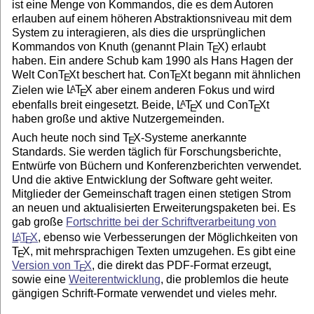
ist eine Menge von Kommandos, die es dem Autoren
erlauben auf einem höheren Abstraktionsniveau mit dem
System zu interagieren, als dies die ursprünglichen
Kommandos von Knuth (genannt Plain
T
X
) erlaubt
E
haben. Ein andere Schub kam 1990 als Hans Hagen der
Welt Con
T
X
t beschert hat. Con
T
X
t begann mit ähnlichen
E
E
Zielen wie
L
T
X
aber einem anderen Fokus und wird
A
E
ebenfalls breit eingesetzt. Beide,
L
T
X
und Con
T
X
t
A
E
E
haben große und aktive Nutzergemeinden.
Auch heute noch sind
T
X
-Systeme anerkannte
E
Standards. Sie werden täglich für Forschungsberichte,
Entwürfe von Büchern und Konferenzberichten verwendet.
Und die aktive Entwicklung der Software geht weiter.
Mitglieder der Gemeinschaft tragen einen stetigen Strom
an neuen und aktualisierten Erweiterungspaketen bei. Es
gab große
Fortschritte bei der Schriftverarbeitung von
L
T
X
, ebenso wie Verbesserungen der Möglichkeiten von
A
E
T
X
, mit mehrsprachigen Texten umzugehen. Es gibt eine
E
Version von
T
X
, die direkt das PDF-Format erzeugt,
E
sowie eine
Weiterentwicklung
, die problemlos die heute
gängigen Schrift-Formate verwendet und vieles mehr.