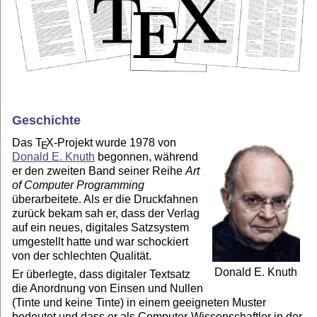
Geschichte
Das
T
X
-Projekt wurde 1978 von
E
Donald E. Knuth
begonnen, während
er den zweiten Band seiner Reihe
Art
of Computer Programming
überarbeitete. Als er die Druckfahnen
zurück bekam sah er, dass der Verlag
auf ein neues, digitales Satzsystem
umgestellt hatte und war schockiert
von der schlechten Qualität.
Donald E. Knuth
Er überlegte, dass digitaler Textsatz
die Anordnung von Einsen und Nullen
(Tinte und keine Tinte) in einem geeigneten Muster
bedeutet und dass er als Computer-Wissenschaftler in der