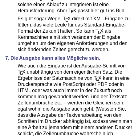
solche einen Ablauf zu integrieren ist eine
Herausforderung. Aber
T
X
passt hier gut ins Bild.
E
Es gibt sogar Wege,
T
X
direkt mit XML-Eingabe zu
E
füttern, das viele Leute für das Standard-Eingabe-
Format der Zukunft halten. So kann
T
X
als
E
Kernmachinerie mit sich verändernder Eingabe
umgehen um den eigenen Anforderungen und den
sich ändernden Zeiten gerecht zu werden.
7. Die Ausgabe kann alles Mögliche sein.
Wie auch die Eingabe ist der Ausgabe-Schritt von
T
X
unabhängig von dem eigentlichen Satz. Die
E
Ergebnisse der Satzmaschine von
T
X
kann in eine
E
Druckersprache wie PostScript oder PDF oder in
HTML oder was auch immer in der Zukunft noch
kommen mag gewandelt werden. und der Textsatz –
Zeilenumbrüche etc. – werden die Gleichen sein,
egal wohin die Ausgabe auch geht. (Wussten Sie,
dass die Ausgabe der Textverarbeitung von den
Schriften im Drucker abhängig ist, sodass wenn man
eine Arbeit zu jemandem mit einem anderen Drucker
schickt, die Zeilenumbrüche wahrscheinlich