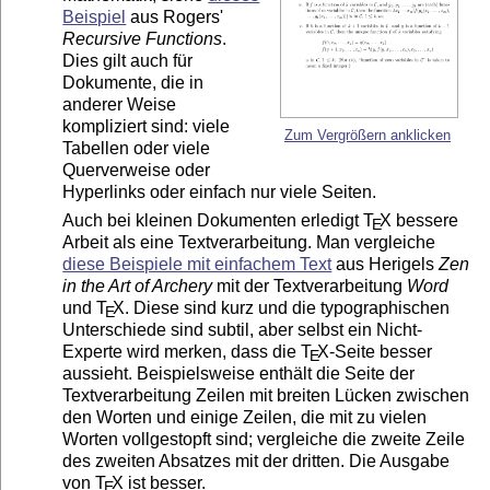
Beispiel
aus Rogers'
Recursive Functions
.
Dies gilt auch für
Dokumente, die in
anderer Weise
kompliziert sind: viele
Zum Vergrößern anklicken
Tabellen oder viele
Querverweise oder
Hyperlinks oder einfach nur viele Seiten.
Auch bei kleinen Dokumenten erledigt
T
X
bessere
E
Arbeit als eine Textverarbeitung. Man vergleiche
diese Beispiele mit einfachem Text
aus Herigels
Zen
in the Art of Archery
mit der Textverarbeitung
Word
und
T
X
. Diese sind kurz und die typographischen
E
Unterschiede sind subtil, aber selbst ein Nicht-
Experte wird merken, dass die
T
X
-Seite besser
E
aussieht. Beispielsweise enthält die Seite der
Textverarbeitung Zeilen mit breiten Lücken zwischen
den Worten und einige Zeilen, die mit zu vielen
Worten vollgestopft sind; vergleiche die zweite Zeile
des zweiten Absatzes mit der dritten. Die Ausgabe
von
T
X
ist besser.
E