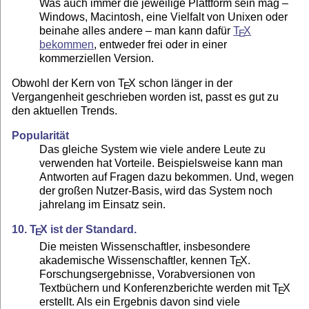
Was auch immer die jeweilige Plattform sein mag –
Windows, Macintosh, eine Vielfalt von Unixen oder
beinahe alles andere – man kann dafür
T
X
E
bekommen
, entweder frei oder in einer
kommerziellen Version.
Obwohl der Kern von
T
X
schon länger in der
E
Vergangenheit geschrieben worden ist, passt es gut zu
den aktuellen Trends.
Popularität
Das gleiche System wie viele andere Leute zu
verwenden hat Vorteile. Beispielsweise kann man
Antworten auf Fragen dazu bekommen. Und, wegen
der großen Nutzer-Basis, wird das System noch
jahrelang im Einsatz sein.
10.
T
X
ist der Standard.
E
Die meisten Wissenschaftler, insbesondere
akademische Wissenschaftler, kennen
T
X
.
E
Forschungsergebnisse, Vorabversionen von
Textbüchern und Konferenzberichte werden mit
T
X
E
erstellt. Als ein Ergebnis davon sind viele