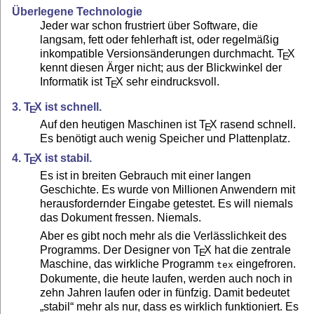
Überlegene Technologie
Jeder war schon frustriert über Software, die
langsam, fett oder fehlerhaft ist, oder regelmäßig
inkompatible Versionsänderungen durchmacht.
T
X
E
kennt diesen Ärger nicht; aus der Blickwinkel der
Informatik ist
T
X
sehr eindrucksvoll.
E
3.
T
X
ist schnell.
E
Auf den heutigen Maschinen ist
T
X
rasend schnell.
E
Es benötigt auch wenig Speicher und Plattenplatz.
4.
T
X
ist stabil.
E
Es ist in breiten Gebrauch mit einer langen
Geschichte. Es wurde von Millionen Anwendern mit
herausfordernder Eingabe getestet. Es will niemals
das Dokument fressen. Niemals.
Aber es gibt noch mehr als die Verlässlichkeit des
Programms. Der Designer von
T
X
hat die zentrale
E
Maschine, das wirkliche Programm
eingefroren.
tex
Dokumente, die heute laufen, werden auch noch in
zehn Jahren laufen oder in fünfzig. Damit bedeutet
„stabil“ mehr als nur, dass es wirklich funktioniert. Es