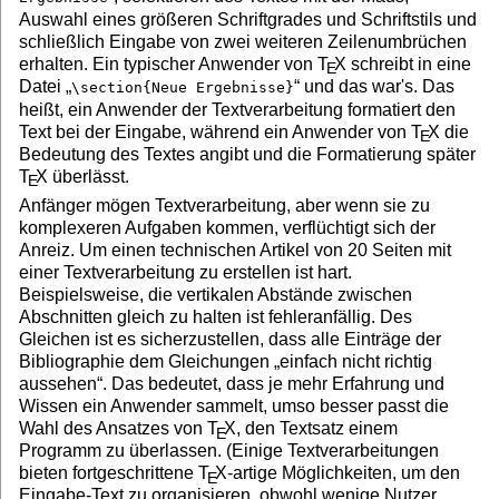
Auswahl eines größeren Schriftgrades und Schriftstils und
schließlich Eingabe von zwei weiteren Zeilenumbrüchen
erhalten. Ein typischer Anwender von
T
X
schreibt in eine
E
Datei „
“ und das war's. Das
\section{Neue Ergebnisse}
heißt, ein Anwender der Textverarbeitung formatiert den
Text bei der Eingabe, während ein Anwender von
T
X
die
E
Bedeutung des Textes angibt und die Formatierung später
T
X
überlässt.
E
Anfänger mögen Textverarbeitung, aber wenn sie zu
komplexeren Aufgaben kommen, verflüchtigt sich der
Anreiz. Um einen technischen Artikel von 20 Seiten mit
einer Textverarbeitung zu erstellen ist hart.
Beispielsweise, die vertikalen Abstände zwischen
Abschnitten gleich zu halten ist fehleranfällig. Des
Gleichen ist es sicherzustellen, dass alle Einträge der
Bibliographie dem Gleichungen „einfach nicht richtig
aussehen“. Das bedeutet, dass je mehr Erfahrung und
Wissen ein Anwender sammelt, umso besser passt die
Wahl des Ansatzes von
T
X
, den Textsatz einem
E
Programm zu überlassen. (Einige Textverarbeitungen
bieten fortgeschrittene
T
X
-artige Möglichkeiten, um den
E
Eingabe-Text zu organisieren, obwohl wenige Nutzer