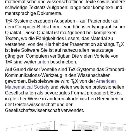
mathematische und wissenschaftliche Texte sowie andere
schwierige Textsatz-Aufgaben: lange oder komplexe und
mehrsprachige Dokumente.
T
X
-Systeme erzeugen Ausgaben – auf Papier oder auf
E
dem Computer-Bildschirm – von höchster typographischer
Qualität. Diese Qualität ist maßgebend bei komplexen
Texten, wo die Fähigkeit des Lesers, das Material zu
verstehen, von der Klarheit der Präsentation abhängt.
T
X
E
ist freie Software Sie ist auf nahezu allen heutzutage
gängigen Computern verfügbar. Die vielen Vorteile von
T
X
sind weiter
unten
beschrieben.
E
Auf Grund dieser Vorteile sind
T
X
-Systeme das Standard-
E
Kommunikations-Werkzeug in den Wissenschaften
geworden. Beispielsweise wird
T
X
von der
American
E
Mathematical Society
und vielen weiteren professionellen
Gesellschaften als bevorzugtes Format propagiert. Es ist
in gleicher Weise in anderen akademischen Bereichen, in
der Geisteswissenschaft und der
Gesellschaftswissenschaft verwendet.