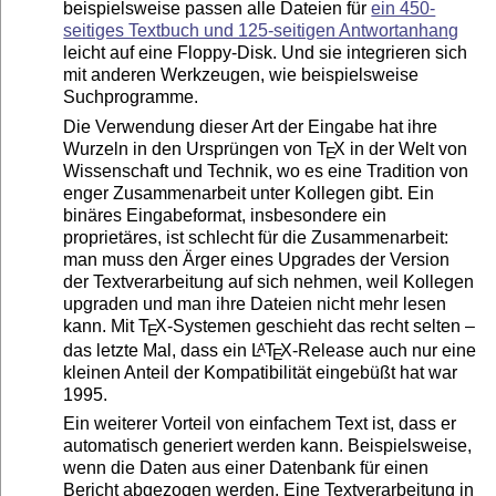
beispielsweise passen alle Dateien für
ein 450-
seitiges Textbuch und 125-seitigen Antwortanhang
leicht auf eine Floppy-Disk. Und sie integrieren sich
mit anderen Werkzeugen, wie beispielsweise
Suchprogramme.
Die Verwendung dieser Art der Eingabe hat ihre
Wurzeln in den Ursprüngen von
T
X
in der Welt von
E
Wissenschaft und Technik, wo es eine Tradition von
enger Zusammenarbeit unter Kollegen gibt. Ein
binäres Eingabeformat, insbesondere ein
proprietäres, ist schlecht für die Zusammenarbeit:
man muss den Ärger eines Upgrades der Version
der Textverarbeitung auf sich nehmen, weil Kollegen
upgraden und man ihre Dateien nicht mehr lesen
kann. Mit
T
X
-Systemen geschieht das recht selten –
E
das letzte Mal, dass ein
L
T
X
-Release auch nur eine
A
E
kleinen Anteil der Kompatibilität eingebüßt hat war
1995.
Ein weiterer Vorteil von einfachem Text ist, dass er
automatisch generiert werden kann. Beispielsweise,
wenn die Daten aus einer Datenbank für einen
Bericht abgezogen werden. Eine Textverarbeitung in