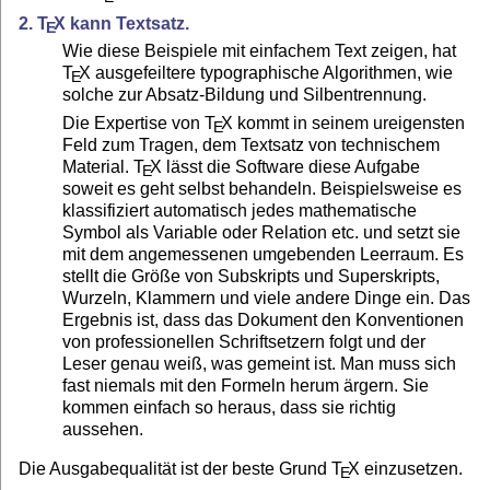
2.
T
X
kann Textsatz.
E
Wie diese Beispiele mit einfachem Text zeigen, hat
T
X
ausgefeiltere typographische Algorithmen, wie
E
solche zur Absatz-Bildung und Silbentrennung.
Die Expertise von
T
X
kommt in seinem ureigensten
E
Feld zum Tragen, dem Textsatz von technischem
Material.
T
X
lässt die Software diese Aufgabe
E
soweit es geht selbst behandeln. Beispielsweise es
klassifiziert automatisch jedes mathematische
Symbol als Variable oder Relation etc. und setzt sie
mit dem angemessenen umgebenden Leerraum. Es
stellt die Größe von Subskripts und Superskripts,
Wurzeln, Klammern und viele andere Dinge ein. Das
Ergebnis ist, dass das Dokument den Konventionen
von professionellen Schriftsetzern folgt und der
Leser genau weiß, was gemeint ist. Man muss sich
fast niemals mit den Formeln herum ärgern. Sie
kommen einfach so heraus, dass sie richtig
aussehen.
Die Ausgabequalität ist der beste Grund
T
X
einzusetzen.
E