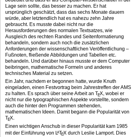
Lage sein sollte, das besser zu machen. Er hat
ursprünglich geschätzt, dass das sechs Monate dauern
würde, aber letztendlich hat es nahezu zehn Jahre
gebraucht. Es musste dabei nicht nur die
Herausforderungen des normalen Textsatzes, wie
Ausgleich des rechten Randes und Seitenformatierung
behandeln, sondern auch noch die zusätzlichen
Anforderungen der wissenschaftlichen Veröffentlichung –
Fußnoten, fließende Abbildungen und Tabellen etc.
behandeln. Und darüber hinaus musste er dem Computer
beibringen, mathematische Formeln und anderes
technisches Material zu setzen.
Ein Jahr, nachdem er begonnen hatte, wurde Knuth
eingeladen, einen Festvortrag beim Jahrestreffen der AMS
zu halten. Es sprach über seine Arbeit an
T
X
, wobei er
E
nicht nur die typographischen Aspekte vorstellte, sondern
auch die hinter den Programmen stehenden,
mathematischen Ideen. Damit begann die Popularität von
T
X
.
E
Einen wichtigen Anschub in dieser Popularität kam 1985
mit der Einführung von
L
T
X
durch Leslie Lamport. Dies
A
E