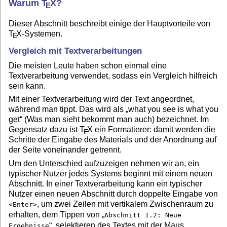
Warum
T
X
?
E
Dieser Abschnitt beschreibt einige der Hauptvorteile von
T
X
-Systemen.
E
Vergleich mit Textverarbeitungen
Die meisten Leute haben schon einmal eine
Textverarbeitung verwendet, sodass ein Vergleich hilfreich
sein kann.
Mit einer Textverarbeitung wird der Text angeordnet,
während man tippt. Das wird als „what you see is what you
get“ (Was man sieht bekommt man auch) bezeichnet. Im
Gegensatz dazu ist
T
X
ein Formatierer: damit werden die
E
Schritte der Eingabe des Materials und der Anordnung auf
der Seite voneinander getrennt.
Um den Unterschied aufzuzeigen nehmen wir an, ein
typischer Nutzer jedes Systems beginnt mit einem neuen
Abschnitt. In einer Textverarbeitung kann ein typischer
Nutzer einen neuen Abschnitt durch doppelte Eingabe von
, um zwei Zeilen mit vertikalem Zwischenraum zu
<Enter>
erhalten, dem Tippen von „
Abschnitt 1.2: Neue
“, selektieren des Textes mit der Maus,
Ergebnisse