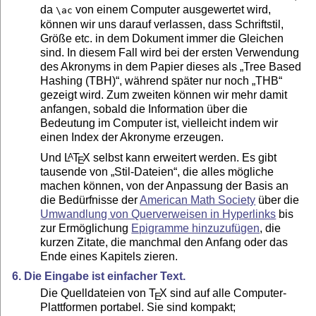
da
von einem Computer ausgewertet wird,
\ac
können wir uns darauf verlassen, dass Schriftstil,
Größe etc. in dem Dokument immer die Gleichen
sind. In diesem Fall wird bei der ersten Verwendung
des Akronyms in dem Papier dieses als „Tree Based
Hashing (TBH)“, während später nur noch „THB“
gezeigt wird. Zum zweiten können wir mehr damit
anfangen, sobald die Information über die
Bedeutung im Computer ist, vielleicht indem wir
einen Index der Akronyme erzeugen.
Und
L
T
X
selbst kann erweitert werden. Es gibt
A
E
tausende von „Stil-Dateien“, die alles mögliche
machen können, von der Anpassung der Basis an
die Bedürfnisse der
American Math Society
über die
Umwandlung von Querverweisen in Hyperlinks
bis
zur Ermöglichung
Epigramme hinzuzufügen
, die
kurzen Zitate, die manchmal den Anfang oder das
Ende eines Kapitels zieren.
6. Die Eingabe ist einfacher Text.
Die Quelldateien von
T
X
sind auf alle Computer-
E
Plattformen portabel. Sie sind kompakt;