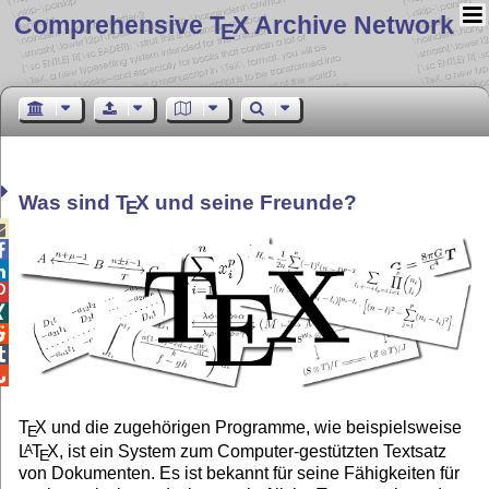
Comprehensive T
X Archive Network
E
Was sind
T
X
und seine Freunde?
E








T
X
und die zugehörigen Programme, wie beispielsweise
E
L
T
X
, ist ein System zum Computer-gestützten Textsatz
A
E
von Dokumenten. Es ist bekannt für seine Fähigkeiten für