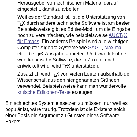
Herausgeber von technischem Material darauf
eingestellt, damit zu arbeiten.
Weil es der Standard ist, ist die Unterstützung von
T
X
durch andere technische Software ist am besten.
E
Beispielsweise gibt es Editier-Modi, um die Eingabe
noch zu vereinfachen, wie beispielsweise
AUC
T
X
E
für Emacs
. Ein anderes Beispiel sind alle wichtigen
Computer-Algebra-Systeme wie
SAGE
,
Maxima
,
etc., die
T
X
-Ausgabe anbieten. Und zweifelsohne
E
wird technische Software, die in Zukunft noch
entwickelt wird, wird
T
X
unterstützen.
E
Zusätzlich wird
T
X
von vielen Leuten außerhalb der
E
Wissenschaft aus den hier genannten Gründen
verwendet. Beispielsweise kann man wundervolle
kritische
Editionen-
Texte
erzeugen.
Ein schlechtes System einsetzen zu müssen, nur weil es
populär ist, wäre traurig. Trotzdem ist die Existenz solch
einer Basis ein Argument zu Gunsten eines Software-
Pakets.