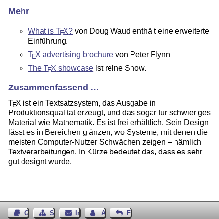
Mehr
What is
T
X
?
von Doug Waud enthält eine erweiterte
E
Einführung.
T
X
advertising brochure
von Peter Flynn
E
The
T
X
showcase
ist reine Show.
E
Zusammenfassend …
T
X
ist ein Textsatzsystem, das Ausgabe in
E
Produktionsqualität erzeugt, und das sogar für schwieriges
Material wie Mathematik. Es ist frei erhältlich. Sein Design
lässt es in Bereichen glänzen, wo Systeme, mit denen die
meisten Computer-Nutzer Schwächen zeigen – nämlich
Textverarbeitungen. In Kürze bedeutet das, dass es sehr
gut designt wurde.
Gästebuch
Seiten-Struktur
Impressum
Autor kontaktieren
Feedback